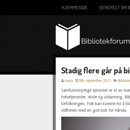
HJEMMESIDE
GENERELT OM B
Stadig flere går på b
maia
8th september 2021
Bibliote
Samfunnsnyttige tjenester er et av man
helsetjenester, skole og utdanning. Bibl
befolkningen. Folk kan komme hit å bla
stillheten med en god bok for hånda.